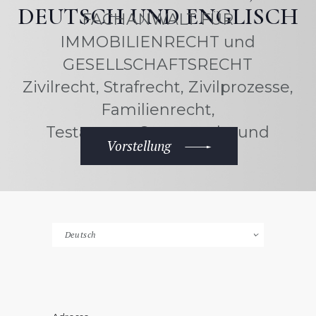
DEUTSCH UND ENGLISCH
FACHANWALT FÜR
IMMOBILIENRECHT und
GESELLSCHAFTSRECHT
Zivilrecht, Strafrecht, Zivilprozesse,
Familienrecht,
Testament, Steuerrecht und
Vorstellung
Medienrecht.
Sprache
auswählen