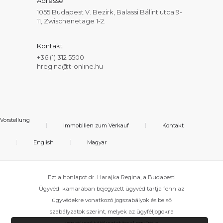
Adresse
1055 Budapest V. Bezirk, Balassi Bálint utca 9-
11, Zwischenetage 1-2.
Kontakt
+36 (1) 312 5500
hregina@t-online.hu
Vorstellung
Immobilien zum Verkauf
Kontakt
English
Magyar
Ezt a honlapot dr. Harajka Regina, a Budapesti
Ügyvédi kamarában bejegyzett ügyvéd tartja fenn az
ügyvédekre vonatkozó jogszabályok és belső
szabályzatok szerint, melyek az ügyféljogokra
vonatkozó tájékoztatással együtt a