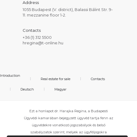
Address
1055 Budapest (V. district), Balassi Bálint Str. 9-
11. mezzanine floor 1-2.
Contacts
+36 (1) 312 5500
hregina@t-online.hu
Introduction
Real estate for sale
Contacts
Deutsch
Magyar
Ezt a honlapot dr. Harajka Regina, a Budapesti
Ügyvédi kamarában bejegyzett ügyvéd tartja fenn az
ügyvédekre vonatkozó jogszabályok és belső
szabályzatok szerint, melyek az ügyféljogokra