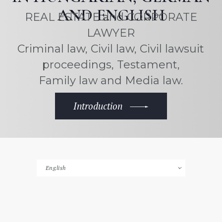
AND ENGLISH
REAL ESTATE and CORPORATE
LAWYER
Criminal law, Civil law, Civil lawsuit
proceedings, Testament,
Family law and Media law.
Introduction
Choose
a
language